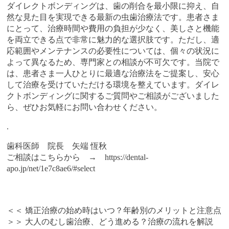
ダイレクトボンディングは、歯の削合を最小限に抑え、自
然な見た目を実現できる最新の虫歯治療法です。患者さま
にとって、治療時間や費用の負担が少なく、美しさと機能
を両立できる点で非常に魅力的な選択肢です。ただし、適
応範囲やメンテナンスの必要性については、個々の状況に
よって異なるため、専門家との相談が不可欠です。当院で
は、患者さま一人ひとりに最適な治療法をご提案し、安心
して治療を受けていただける環境を整えています。ダイレ
クトボンディングに関するご質問やご相談がございました
ら、ぜひお気軽にお問い合わせください。
.
歯科医師 院長 矢端 恆秋
ご相談はこちらから →
https://dental-
apo.jp/net/1e7c8ae6/#select
＜＜
矯正治療の始め時はいつ？年齢別のメリットと注意点
＞＞
大人のむし歯治療、どう進める？治療の流れを解説