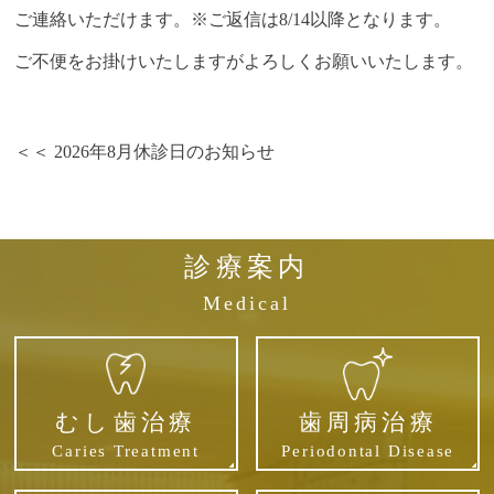
ご連絡いただけます。※ご返信は8/14以降となります。
ご不便をお掛けいたしますがよろしくお願いいたします。
＜＜
2026年8月休診日のお知らせ
投
稿
ナ
診療案内
ビ
Medical
ゲ
ー
シ
ョ
ン
むし歯治療
歯周病治療
Caries Treatment
Periodontal Disease